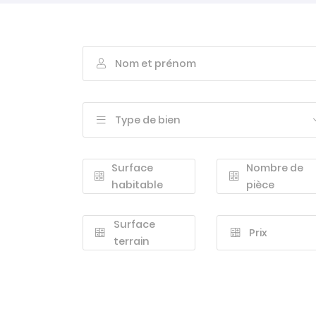
commerciales à l'adresse email indiqué ci-dessus. Vous pouvez vo
désinscrire à tout moment en utilisant
le formulaire de désinscript
INSCRIPTION
Nom et prénom

Type de bien

Surface
Nombre de


habitable
pièce
Surface
Prix


terrain