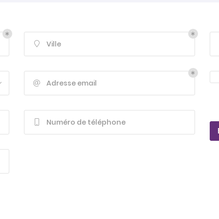
us
ion
.
Ville

Adresse email

Numéro de téléphone
