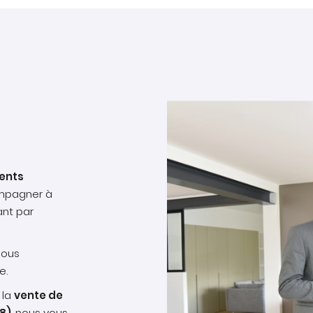
ents
mpagner à
nt par
nous
e.
 la
vente de
8)
, nous vous