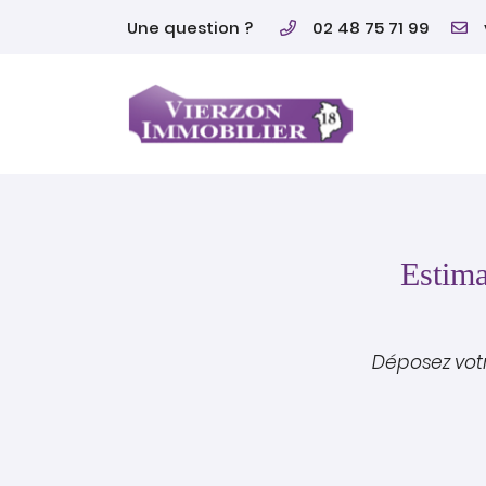
Une question ?
02 48 75 71 99
15 avenue du 14 juillet
18100 Vierzon
02 48 75 71 99
Estima
Déposez votr
Adresse email de réception

En cochant cette case, vous consentez à recevoir nos propositions